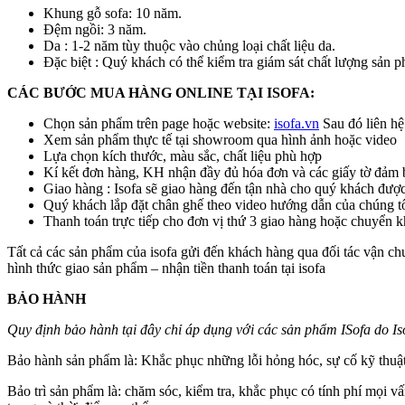
Khung gỗ sofa: 10 năm.
Đệm ngồi: 3 năm.
Da : 1-2 năm tùy thuộc vào chủng loại chất liệu da.
Đặc biệt : Quý khách có thể kiểm tra giám sát chất lượng sản p
CÁC BƯỚC MUA HÀNG ONLINE TẠI ISOFA:
Chọn sản phẩm trên page hoặc website:
isofa.vn
Sau đó liên hệ
Xem sản phẩm thực tế tại showroom qua hình ảnh hoặc video
Lựa chọn kích thước, màu sắc, chất liệu phù hợp
Kí kết đơn hàng, KH nhận đầy đủ hóa đơn và các giấy tờ đảm
Giao hàng : Isofa sẽ giao hàng đến tận nhà cho quý khách đượ
Quý khách lắp đặt chân ghế theo video hướng dẫn của chúng t
Thanh toán trực tiếp cho đơn vị thứ 3 giao hàng hoặc chuyển kh
Tất cả các sản phẩm của isofa gửi đến khách hàng qua đối tác vận c
hình thức giao sản phẩm – nhận tiền thanh toán tại isofa
BẢO HÀNH
Quy định bảo hành tại đây chỉ áp dụng với các sản phẩm ISofa do Is
Bảo hành sản phẩm là: Khắc phục những lỗi hỏng hóc, sự cố kỹ thuật 
Bảo trì sản phẩm là: chăm sóc, kiểm tra, khắc phục có tính phí mọi v