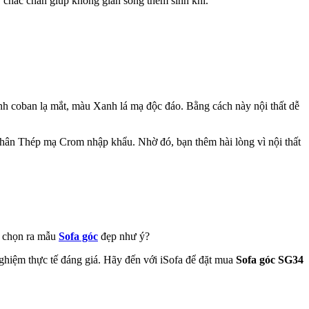
, chắc chắn giúp không gian sống thêm sinh khí.
h coban lạ mắt, màu Xanh lá mạ độc đáo. Bằng cách này nội thất dễ
ân Thép mạ Crom nhập khẩu. Nhờ đó, bạn thêm hài lòng vì nội thất
ể chọn ra mẫu
Sofa góc
đẹp như ý?
nghiệm thực tế đáng giá. Hãy đến với iSofa để đặt mua
Sofa góc SG34