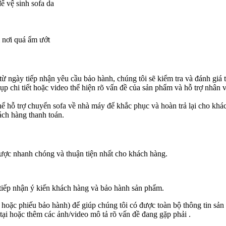
 vệ sinh sofa da
i nơi quá ẩm ướt
 từ ngày tiếp nhận yêu cầu bảo hành, chúng tôi sẽ kiểm tra và đánh gi
p chi tiết hoặc video thể hiện rõ vấn đề của sản phẩm và hỗ trợ nhân 
thể hỗ trợ chuyển sofa về nhà máy để khắc phục và hoàn trả lại cho khá
ách hàng thanh toán.
 được nhanh chóng và thuận tiện nhất cho khách hàng.
iếp nhận ý kiến khách hàng và bảo hành sản phẩm.
 hoặc phiếu bảo hành) để giúp chúng tôi có được toàn bộ thông tin sản
tại hoặc thêm các ảnh/video mô tả rõ vấn đề đang gặp phải .