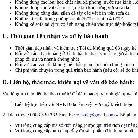
Không dùng các loại hoá chất như xà phòng, nước rửa kính…để
Không dùng các vật sắc nhọn, dẻ lau khô cứng với sofa da
Không dùng xăng dầu, silen để tẩy các vết bẩn trên sofa da
Không kê sofa trong phòng có nhiệt độ cao trên 40 độ C
Không kê sofa tại vị trí có ánh nắng chiếu vào trực tiếp hoặc tạ
C. Thời gian tiếp nhận và xử lý bảo hành
Thời gian tiếp nhận và kiểm tra : Tối đa không quá 03 ngày kể
Đối với các khách hàng ở Tỉnh thành khác, vui lòng gửi ảnh chụ
pháp tối ưu và nhanh chóng nhất
Đối với các vấn đề không thể khắc phục tại chỗ, chúng tôi có 
Chi phí vận chuyển trong quá trình bảo hành (nếu có) sẽ do kh
D. Liên hệ, thắc mắc, khiếu nại về vấn đề bảo hành:
Vui lòng ưu tiên liên hệ theo thứ tự để đảm bảo quy trình giải quyết
Liên hệ trực tiếp với NVKD đã làm việc với quý khách hoặc
2 .Điện thoại: 0983.530.333 Email:
ceo.isofa@gmail.com
– Bộ phận t
Vui lòng cung cấp mã số đơn hàng (được ghi trên đơn đặt hàng
Vui lòng cung cấp ảnh chụp đầy đủ sản phẩm ở tình trạng hiện 