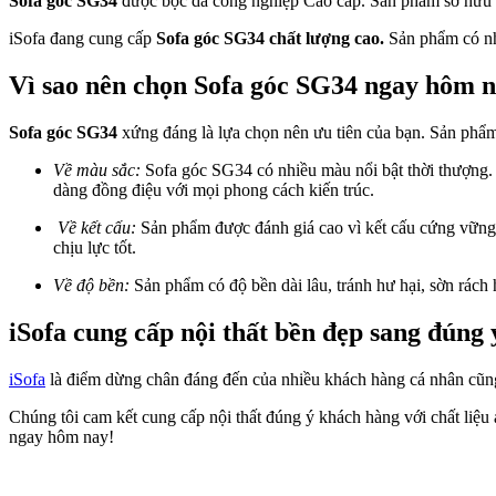
Sofa góc SG34
được bọc da công nghiệp Cao cấp. Sản phẩm sở hữu
iSofa đang cung cấp
Sofa góc SG34 chất lượng cao.
Sản phẩm có nh
Vì sao nên chọn Sofa góc SG34 ngay hôm 
Sofa góc SG34
xứng đáng là lựa chọn nên ưu tiên của bạn. Sản phẩ
Về màu sắc:
Sofa góc SG34 có nhiều màu nổi bật thời thượng. 
dàng đồng điệu với mọi phong cách kiến trúc.
Về kết cấu:
Sản phẩm được đánh giá cao vì kết cấu cứng vững
chịu lực tốt.
Về độ bền:
Sản phẩm có độ bền dài lâu, tránh hư hại, sờn rác
iSofa cung cấp nội thất bền đẹp sang đúng 
iSofa
là điểm dừng chân đáng đến của nhiều khách hàng cá nhân cũn
Chúng tôi cam kết cung cấp nội thất đúng ý khách hàng với chất liệu
ngay hôm nay!