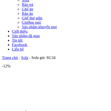
Sofa
Bàn trà
Ghế ăn
Bàn ăn
Ghế thư giãn
Giường ngủ
Sản phẩm khuyến mại
Giới thiệu
Sản phẩm đã giao
Tin tức
Facebook
Liên hệ
Trang chủ
-
Sofa
-
Sofa góc SG34
-12%