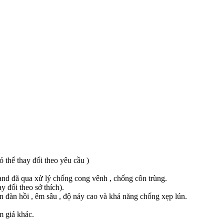
thể thay đổi theo yêu cầu )
nd đã qua xử lý chống cong vênh , chống côn trùng.
 đổi theo sở thích).
n đàn hồi , êm sâu , độ nảy cao và khả năng chống xẹp lún.
m giá khác.