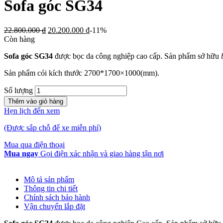
Sofa góc SG34
22.800.000
₫
20.200.000
₫
-11%
Còn hàng
Sofa góc SG34
được bọc da công nghiệp cao cấp. Sản phẩm sở hữu
Sản phẩm cói kích thước 2700*1700×1000(mm).
Số lượng
Thêm vào giỏ hàng
Hẹn lịch đến xem
(Được sắp chỗ để xe miễn phí)
Mua qua điện thoại
Mua ngay
Gọi điện xác nhận và giao hàng tận nơi
Mô tả sản phẩm
Thông tin chi tiết
Chính sách bảo hành
Vận chuyển lắp đặt