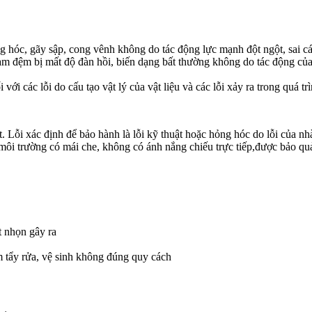
 hóc, gãy sập, cong vênh không do tác động lực mạnh đột ngột, sai các
m đệm bị mất độ đàn hồi, biến dạng bất thường không do tác động của
với các lỗi do cấu tạo vật lý của vật liệu và các lỗi xảy ra trong quá tr
. Lỗi xác định để bảo hành là lỗi kỹ thuật hoặc hỏng hóc do lỗi của nh
môi trường có mái che, không có ánh nắng chiếu trực tiếp,được bảo q
t nhọn gây ra
 tẩy rửa, vệ sinh không đúng quy cách