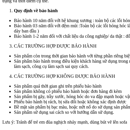
trạng và thời điểm cụ thể.
Quy định về bảo hành
Bảo hành 10 năm đối với hệ khung xương : toàn bộ các lỗi hỏng
Bảo hành 03 năm đối với đệm mút :Toàn bộ các lỗi hỏng hóc là
dày ban đầu )
Bảo hành 1-2 năm đối với chất liệu da công nghiệp/ da thật : đối 
CÁC TRƯỜNG HỢP ĐƯỢC BẢO HÀNH
Sản phẩm còn trong thời gian bảo hành với từng phần riêng biệt
Sản phẩm bảo hành trong điều kiện khách hàng sử dụng trong 
làm sạch, công cụ làm sạch sai quy cách.
CÁC TRƯỜNG HỢP KHÔNG ĐƯỢC BẢO HÀNH
Sản phẩm quá thời gian ghi trên phiếu bảo hành
Sản phẩm không có phiếu bảo hành hoặc đơn hàng đi kèm
Sản phẩm bị gãy, trầy xước, hỏng hóc do va đập mạnh hoặc vậ
Phiếu bảo hành bị rách, bị sửa đổi hoặc không xác định được
Bề mặt sản phẩm bị bạc màu, hoặc nứt nổ do sử dụng sản phẩm
Sản phẩm sử dụng sai cách so với hướng dẫn sử dụng.
Lưu ý: Tránh để trẻ em đùa nghịch nhảy mạnh, dùng bút vẽ lên sofa