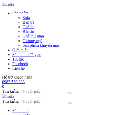
Sản phẩm
Sofa
Bàn trà
Ghế ăn
Bàn ăn
Ghế thư giãn
Giường ngủ
Sản phẩm khuyến mại
Giới thiệu
Sản phẩm đã giao
Tin tức
Facebook
Liên hệ
Hỗ trợ khách hàng
0983.530.333
0
Tìm kiếm:
Tìm kiếm:
Sản phẩm