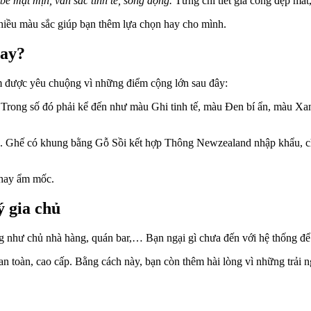
bề mặt mịn, vân sắc tinh tế, sống động.
Từng chi tiết gia công đẹp mắt
iều màu sắc giúp bạn thêm lựa chọn hay cho mình.
nay?
m được yêu chuộng vì những điểm cộng lớn sau đây:
Trong số đó phải kể đến như màu Ghi tinh tế, màu Đen bí ẩn, màu Xan
. Ghế có khung bằng Gỗ Sồi kết hợp Thông Newzealand nhập khẩu, ch
h hay ẩm mốc.
ý gia chủ
g như chủ nhà hàng, quán bar,… Bạn ngại gì chưa đến với hệ thống đ
 an toàn, cao cấp. Bằng cách này, bạn còn thêm hài lòng vì những trải 