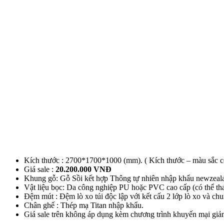
Kích thước : 2700*1700*1000 (mm). ( Kích thước – màu sắc có 
Giá sale :
20.2
00.000 VNĐ
Khung gỗ: Gỗ Sồi kết hợp Thông tự nhiên nhập khẩu newzeala
Vật liệu bọc: Da công nghiệp PU hoặc PVC cao cấp (có thể thay
Đệm mút : Đệm lò xo túi độc lập với kết cấu 2 lớp lò xo và chu
Chân ghế : Thép mạ Titan nhập khẩu.
Giá sale trên không áp dụng kèm chương trình khuyến mại giả