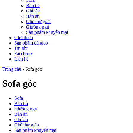
Sofa
Bàn trà
Ghế ăn
Bàn ăn
Ghế thư giãn
Giường ngủ
Sản phẩm khuyến mại
Giới thiệu
Sản phẩm đã giao
Tin tức
Facebook
Liên hệ
Trang chủ
-
Sofa góc
Sofa góc
Sofa
Bàn trà
Giường ngủ
Bàn ăn
Ghế ăn
Ghế thư giãn
Sản phẩm khuyến mại