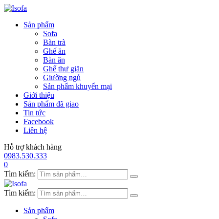
Sản phẩm
Sofa
Bàn trà
Ghế ăn
Bàn ăn
Ghế thư giãn
Giường ngủ
Sản phẩm khuyến mại
Giới thiệu
Sản phẩm đã giao
Tin tức
Facebook
Liên hệ
Hỗ trợ khách hàng
0983.530.333
0
Tìm kiếm:
Tìm kiếm:
Sản phẩm