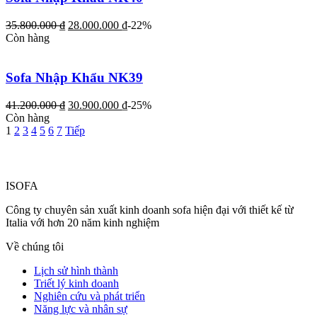
35.800.000
₫
28.000.000
₫
-22%
Còn hàng
Sofa Nhập Khẩu NK39
41.200.000
₫
30.900.000
₫
-25%
Còn hàng
1
2
3
4
5
6
7
Tiếp
ISOFA
Công ty chuyên sản xuất kinh doanh sofa hiện đại với thiết kế từ
Italia với hơn 20 năm kinh nghiệm
Về chúng tôi
Lịch sử hình thành
Triết lý kinh doanh
Nghiên cứu và phát triển
Năng lực và nhân sự