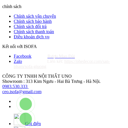
chính sách
Chính sách vận chuyển
Chính sách bảo hành
Chính sách đổi trả
Chính sách thanh toán
Điều khoản dịch vụ
Kết nối với ISOFA
Facebook
Rượu Mao Đài
Zalo
Liên kết:
https://phedecor.com/san-
pham/sofa-giuong
CÔNG TY TNHH NỘI THẤT UNO
Showroom : 313 Kim Ngưu - Hai Bà Trưng - Hà Nội.
0983.530.333
ceo.isofa@gmail.com
Gọi điện