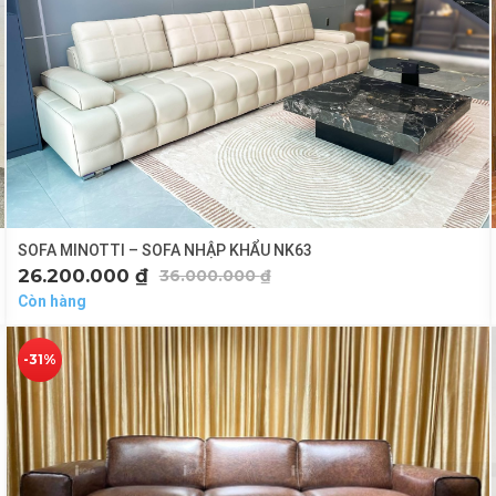
SOFA MINOTTI – SOFA NHẬP KHẨU NK63
26.200.000
₫
36.000.000
₫
Còn hàng
-31%