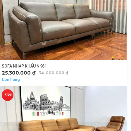
SOFA NHẬP KHẨU NK61
25.300.000
₫
34.000.000
₫
Còn hàng
-33%