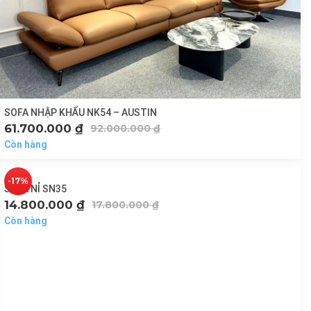
SOFA NHẬP KHẨU NK54 – AUSTIN
61.700.000
₫
92.000.000
₫
Còn hàng
-17%
SOFA NỈ SN35
14.800.000
₫
17.800.000
₫
Còn hàng