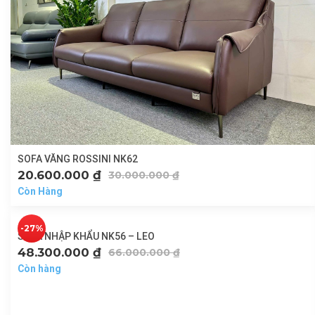
SOFA VĂNG ROSSINI NK62
20.600.000
₫
30.000.000
₫
Còn Hàng
-27%
SOFA NHẬP KHẨU NK56 – LEO
48.300.000
₫
66.000.000
₫
Còn hàng