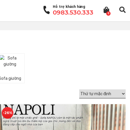
Hỗ trợ khách hàng
0983.530.333
0
Sofa giường
-26%