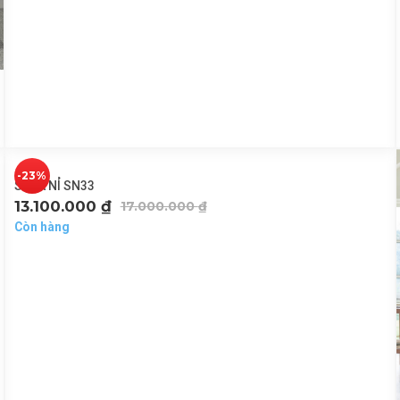
-23%
SOFA NỈ SN33
13.100.000
₫
17.000.000
₫
Còn hàng