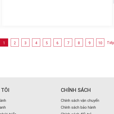
Tiế
1
2
3
4
5
6
7
8
9
10
 TÔI
CHÍNH SÁCH
hành
Chính sách vận chuyển
oanh
Chính sách bảo hành