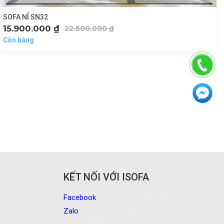
SOFA NỈ SN32
15.900.000
₫
22.500.000
₫
Còn hàng
p
KẾT NỐI VỚI ISOFA
Facebook
Rượu Mao Đài
Zalo
Liên kết:
https://phedecor.com/san-pham/sofa-giuong