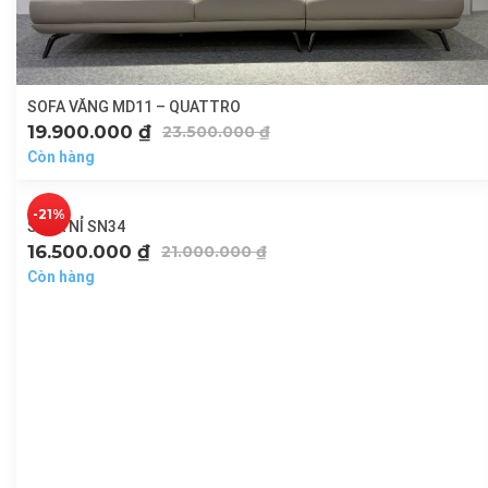
SOFA VĂNG MD11 – QUATTRO
19.900.000
₫
23.500.000
₫
Còn hàng
-21%
SOFA NỈ SN34
16.500.000
₫
21.000.000
₫
Còn hàng