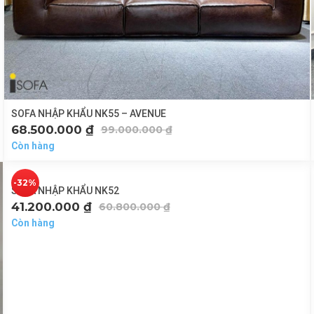
SOFA NHẬP KHẨU NK55 – AVENUE
68.500.000
₫
99.000.000
₫
Còn hàng
-32%
SOFA NHẬP KHẨU NK52
41.200.000
₫
60.800.000
₫
Còn hàng