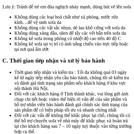
Lưu ý: Tránh để trẻ em đùa nghịch nhảy mạnh, dùng bút vẽ lên sofa
Không dùng các loại hoá chất như xà phòng, nước rửa
kính…để vệ sinh sofa da
Không dùng các vật sắc nhọn, dẻ lau khô cứng với sofa da
Không dùng xăng dầu, silen để tẩy các vết bẩn trên sofa da
Không kê sofa trong phòng có nhiệt độ cao trên 40 độ C
Không kê sofa tại vị trí có ánh nắng chiếu vào trực tiếp hoặc
tại nơi quá ẩm ướt
C. Thời gian tiếp nhận và xử lý bảo hành
Thời gian tiếp nhận và kiểm tra : Tối đa không quá 03 ngày
kể từ ngày tiếp nhận yêu cầu bảo hành, chúng tôi sẽ kiểm tra
và đánh giá tình trạng sản phẩm nếu khách hàng ở khu vực
nội thành Hà Nội.
Đối với các khách hàng ở Tỉnh thành khác, vui lòng gửi ảnh
chụp chi tiết hoặc video thể hiện rõ vấn đề của sản phẩm và
hỗ trợ nhân viên bảo hành đánh giá chính xác tình trạng của
sản phẩm để có biện pháp tối ưu và nhanh chóng nhất
Đối với các vấn đề không thể khắc phục tại chỗ, chúng tôi có
thể hỗ trợ chuyển sofa về nhà máy để khắc phục và hoàn trả
lại cho khách hàng sau 7 – 10 ngày tuỳ thuộc vào từng trường
hợp cụ thể.