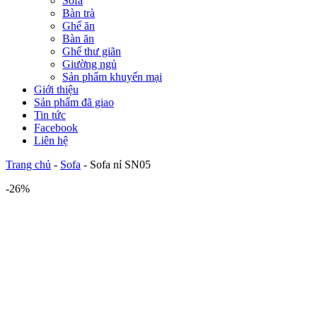
Sofa
Bàn trà
Ghế ăn
Bàn ăn
Ghế thư giãn
Giường ngủ
Sản phẩm khuyến mại
Giới thiệu
Sản phẩm đã giao
Tin tức
Facebook
Liên hệ
Trang chủ
-
Sofa
-
Sofa nỉ SN05
-26%