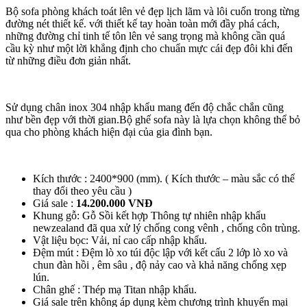
Bộ sofa phòng khách toát lên vẻ đẹp lịch lãm và lôi cuốn trong từng
đường nét thiết kế. với thiết kế tay hoàn toàn mới đầy phá cách,
những đường chỉ tinh tế tôn lên vẻ sang trọng mà không cần quá
cầu kỳ như một lời khẳng định cho chuẩn mực cái đẹp đôi khi đến
từ những điều đơn giản nhất.
Sử dụng chân inox 304 nhập khẩu mang đến độ chắc chắn cũng
như bền đẹp với thời gian.Bộ ghế sofa này là lựa chọn không thể bỏ
qua cho phòng khách hiện đại của gia đình bạn.
Kích thước : 2400*900 (mm). ( Kích thước – màu sắc có thể
thay đổi theo yêu cầu )
Giá sale :
14.200.000 VNĐ
Khung gỗ: Gỗ Sồi kết hợp Thông tự nhiên nhập khẩu
newzealand đã qua xử lý chống cong vênh , chống côn trùng.
Vật liệu bọc: Vải, nỉ cao cấp nhập khẩu.
Đệm mút : Đệm lò xo túi độc lập với kết cấu 2 lớp lò xo và
chun đàn hồi , êm sâu , độ nảy cao và khả năng chống xẹp
lún.
Chân ghế : Thép mạ Titan nhập khẩu.
Giá sale trên không áp dụng kèm chương trình khuyến mại