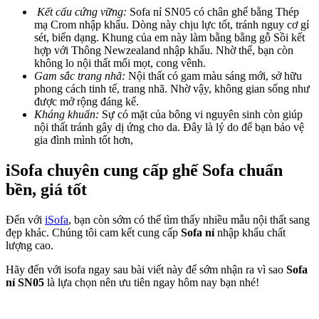
Kết cấu cứng vững:
Sofa nỉ SN05 có chân ghế bằng Thép
mạ Crom nhập khẩu. Dòng này chịu lực tốt, tránh nguy cơ gỉ
sét, biến dạng. Khung của em này làm bằng bằng gỗ Sồi kết
hợp với Thông Newzealand nhập khẩu. Nhờ thế, bạn còn
không lo nội thất mối mọt, cong vênh.
Gam sắc trang nhã:
Nội thất có gam màu sáng mới, sở hữu
phong cách tinh tế, trang nhã. Nhờ vậy, không gian sống như
được mở rộng đáng kể.
Kháng khuẩn:
Sự có mặt của bông vi nguyên sinh còn giúp
nội thất tránh gây dị ứng cho da. Đây là lý do để bạn bảo vệ
gia đình mình tốt hơn,
iSofa chuyên cung cấp ghế Sofa chuẩn
bền, giá tốt
Đến với
iSofa
, bạn còn sớm có thể tìm thấy nhiều mẫu nội thất sang
đẹp khác. Chúng tôi cam kết cung cấp
Sofa nỉ
nhập khẩu chất
lượng cao.
Hãy đến với isofa ngay sau bài viết này để sớm nhận ra vì sao
Sofa
nỉ SN05
là lựa chọn nên ưu tiên ngay hôm nay bạn nhé!