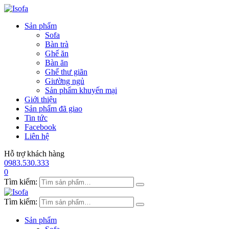
Sản phẩm
Sofa
Bàn trà
Ghế ăn
Bàn ăn
Ghế thư giãn
Giường ngủ
Sản phẩm khuyến mại
Giới thiệu
Sản phẩm đã giao
Tin tức
Facebook
Liên hệ
Hỗ trợ khách hàng
0983.530.333
0
Tìm kiếm:
Tìm kiếm:
Sản phẩm