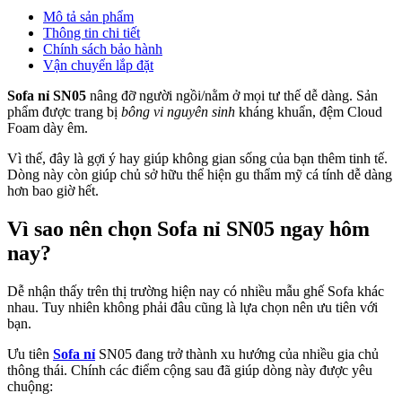
Mô tả sản phẩm
Thông tin chi tiết
Chính sách bảo hành
Vận chuyển lắp đặt
Sofa nỉ SN05
nâng đỡ người ngồi/nằm ở mọi tư thế dễ dàng. Sản
phẩm được trang bị
bông vi nguyên sinh
kháng khuẩn, đệm Cloud
Foam dày êm.
Vì thế, đây là gợi ý hay giúp không gian sống của bạn thêm tinh tế.
Dòng này còn giúp chủ sở hữu thể hiện gu thẩm mỹ cá tính dễ dàng
hơn bao giờ hết.
Vì sao nên chọn Sofa nỉ SN05 ngay hôm
nay?
Dễ nhận thấy trên thị trường hiện nay có nhiều mẫu ghế Sofa khác
nhau. Tuy nhiên không phải đâu cũng là lựa chọn nên ưu tiên với
bạn.
Ưu tiên
Sofa nỉ
SN05 đang trở thành xu hướng của nhiều gia chủ
thông thái. Chính các điểm cộng sau đã giúp dòng này được yêu
chuộng: