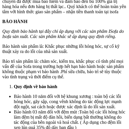
chuyển đã được mua bảo hiểm và đảm bảo đền bù 100% giá trị
hàng hóa nếu đơn hàng bị thất lạc.. Quý khách có thể hoàn toàn yên
tâm với hình thức giao sản phẩm – nhận tiền thanh toán tại isofa
BẢO HÀNH
Quy định bảo hành tại đây chỉ áp dụng với các sản phẩm ISofa do
Isofa sản xuất. Các sản phẩm khác sẽ áp dụng quy định riêng.
Bảo hành sản phẩm là: Khắc phục những lỗi hỏng hóc, sự cố kỹ
thuật xảy ra do lỗi của nhà sản xuất.
Bảo trì sản phẩm là: chăm sóc, kiểm tra, khắc phục có tính phí mọi
vấn đề của Sofa trong trường hợp hết hạn bảo hành hoặc sản phẩm
không thuộc phạm vi bảo hành .Phí sửa chữa, bảo trì sẽ tùy thuộc
vào tình trạng và thời điểm cụ thể.
Quy định về bảo hành
Bảo hành 10 năm đối với hệ khung xương : toàn bộ các lỗi
hỏng hóc, gãy sập, cong vênh không do tác động lực mạnh
đột ngột, sai cách hoặc được xác định là do lỗi sản xuất.
Bảo hành 03 năm đối với đệm mút :Toàn bộ các lỗi hỏng hóc
làm đệm bị mất độ đàn hồi, biến dạng bất thường không do
tác động của bên ngoài và hoá chất. ( Áp dụng cho đệm lỗi
xẹp lún quá 35% độ dày ban đầu )