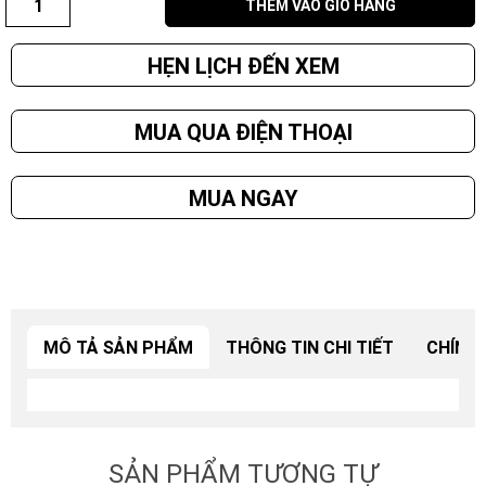
THÊM VÀO GIỎ HÀNG
HẸN LỊCH ĐẾN XEM
(ĐƯỢC SẮP CHỖ ĐỂ XE MIỄN PHÍ)
MUA QUA ĐIỆN THOẠI
MUA NGAY
MÔ TẢ SẢN PHẨM
THÔNG TIN CHI TIẾT
CHÍNH
SẢN PHẨM TƯƠNG TỰ