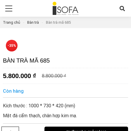
Trang chủ
-
Bàn trà
-
Bàn trà mã 685
-35%
BÀN TRÀ MÃ 685
5.800.000
₫
8.800.000
₫
Còn hàng
Kích thước : 1000 * 730 * 420 (mm)
Mặt đá cẩm thạch, chân hợp kim mạ.