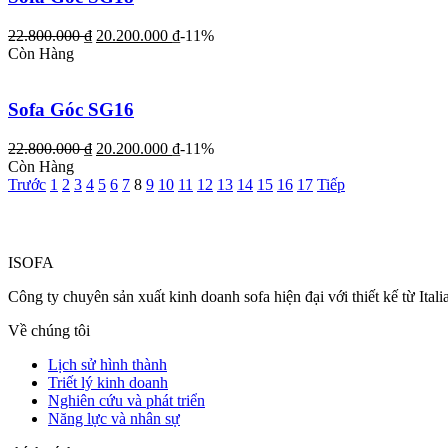
22.800.000
₫
20.200.000
₫
-11%
Còn Hàng
Sofa Góc SG16
22.800.000
₫
20.200.000
₫
-11%
Còn Hàng
Trước
1
2
3
4
5
6
7
8
9
10
11
12
13
14
15
16
17
Tiếp
ISOFA
Công ty chuyên sản xuất kinh doanh sofa hiện đại với thiết kế từ Ita
Về chúng tôi
Lịch sử hình thành
Triết lý kinh doanh
Nghiên cứu và phát triển
Năng lực và nhân sự