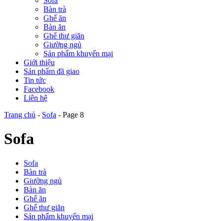
Sofa
Bàn trà
Ghế ăn
Bàn ăn
Ghế thư giãn
Giường ngủ
Sản phẩm khuyến mại
Giới thiệu
Sản phẩm đã giao
Tin tức
Facebook
Liên hệ
Trang chủ
-
Sofa
-
Page 8
Sofa
Sofa
Bàn trà
Giường ngủ
Bàn ăn
Ghế ăn
Ghế thư giãn
Sản phẩm khuyến mại