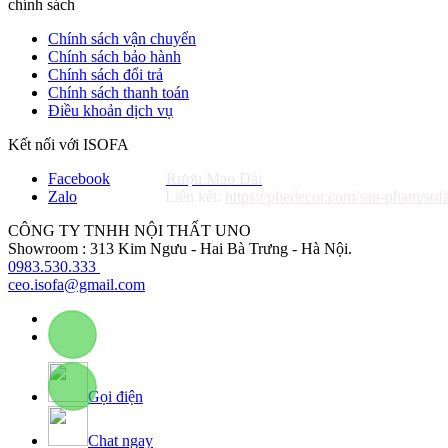
chính sách
Chính sách vận chuyển
Chính sách bảo hành
Chính sách đổi trả
Chính sách thanh toán
Điều khoản dịch vụ
Kết nối với ISOFA
Facebook
Rượu Mao Đài
Zalo
Liên kết:
https://phedecor.com/san-pham/sof
CÔNG TY TNHH NỘI THẤT UNO
Showroom : 313 Kim Ngưu - Hai Bà Trưng - Hà Nội.
0983.530.333
ceo.isofa@gmail.com
Gọi điện
Chat ngay