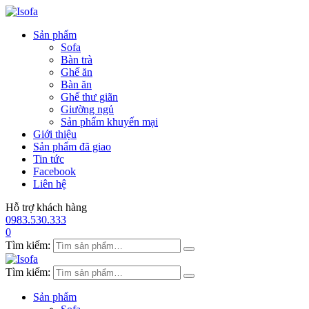
Sản phẩm
Sofa
Bàn trà
Ghế ăn
Bàn ăn
Ghế thư giãn
Giường ngủ
Sản phẩm khuyến mại
Giới thiệu
Sản phẩm đã giao
Tin tức
Facebook
Liên hệ
Hỗ trợ khách hàng
0983.530.333
0
Tìm kiếm:
Tìm kiếm:
Sản phẩm