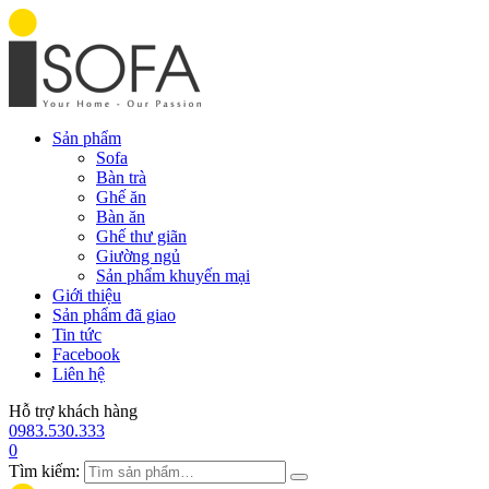
Sản phẩm
Sofa
Bàn trà
Ghế ăn
Bàn ăn
Ghế thư giãn
Giường ngủ
Sản phẩm khuyến mại
Giới thiệu
Sản phẩm đã giao
Tin tức
Facebook
Liên hệ
Hỗ trợ khách hàng
0983.530.333
0
Tìm kiếm: