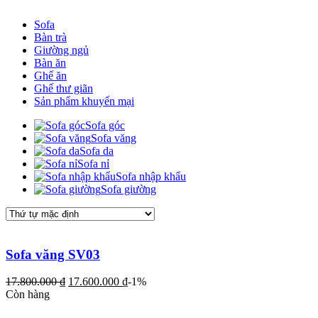
Sofa
Bàn trà
Giường ngủ
Bàn ăn
Ghế ăn
Ghế thư giãn
Sản phẩm khuyến mại
Sofa góc
Sofa văng
Sofa da
Sofa nỉ
Sofa nhập khẩu
Sofa giường
Sofa văng SV03
17.800.000
₫
17.600.000
₫
-1%
Còn hàng