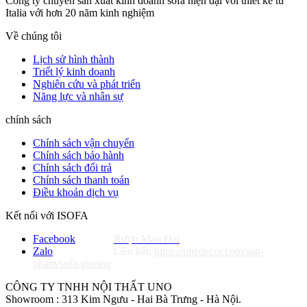
Công ty chuyên sản xuất kinh doanh sofa hiện đại với thiết kế từ
Italia với hơn 20 năm kinh nghiệm
Về chúng tôi
Lịch sử hình thành
Triết lý kinh doanh
Nghiên cứu và phát triển
Năng lực và nhân sự
chính sách
Chính sách vận chuyển
Chính sách bảo hành
Chính sách đổi trả
Chính sách thanh toán
Điều khoản dịch vụ
Kết nối với ISOFA
Facebook
Rượu Mao Đài
Zalo
Liên kết:
https://phedecor.com/san-
pham/sofa-giuong
CÔNG TY TNHH NỘI THẤT UNO
Showroom : 313 Kim Ngưu - Hai Bà Trưng - Hà Nội.