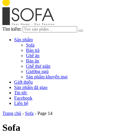
Tìm kiếm:
Sản phẩm
Sofa
Bàn trà
Ghế ăn
Bàn ăn
Ghế thư giãn
Giường ngủ
Sản phẩm khuyến mại
Giới thiệu
Sản phẩm đã giao
Tin tức
Facebook
Liên hệ
Trang chủ
-
Sofa
-
Page 14
Sofa